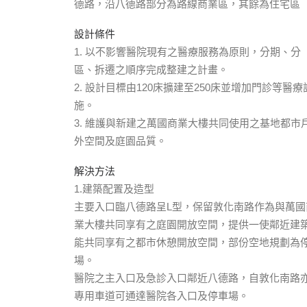
德路，沿八德路部分為路線商業區，其餘為住宅區
設計條件
1. 以不影響醫院現有之醫療服務為原則，分期、分
區、拆遷之順序完成整建之計畫。
2. 設計目標由120床擴建至250床並增加門診等醫療
施。
3. 維護與新建之萬國商業大樓共同使用之基地都市
外空間及庭園品質。
解決方法
1.建築配置及造型
主要入口臨八德路呈L型，保留敦化南路作為與萬國
業大樓共同享有之庭園開放空間，提供一使鄰近建
能共同享有之都市休憩開放空間，部份空地規劃為
場。
醫院之主入口及急診入口鄰近八德路，自敦化南路
專用車道可通達醫院各入口及停車場。