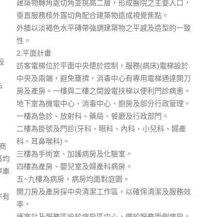
建築物轉角處切角並挑高二層，形成醫院之主要入口，
垂直服務核外露切角配合建築物造成視覺焦點。
外牆以淡褐色水平磚帶強調建築物之平感及造型的一致
性。
2.平面計畫
設
訪客電梯位於平面中央便於控制，服務(病床)電梯設於
中央及兩端，避免壅擠，消毒中心有專用電梯通達開刀
戶
房及產房。一樓與二樓之間設電扶梯以便利門診病患。
地下室為機電中心、消毒中心、廚房及部分行政管理。
一樓為急診、放射科、藥局、餐廳及行政部門。
二樓為掛號及門診(牙科、眼科、內科、小兒科、婦產
科、耳鼻喉科)。
商
三樓為手術室、加護病房及化驗室。
築均
四樓為產房、嬰兒室及婦產科病房。
停車
五~九樓為病房，病房均面對庭園。
開刀房及產房採中央清潔工作區，以確保清潔及服務效
亦有
率。
護室站及服務區設於病房區中心，便於服務兩側病房。