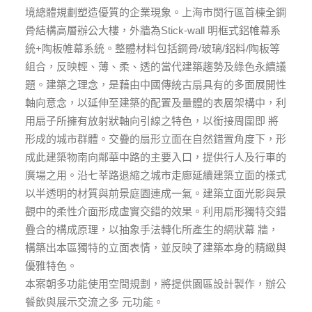
境總體規劃塑造優質的企業現象。上海市閔行區首棟全鋼
骨結構高層辦公大樓，外牆為Stick-wall 明框式鋁帷幕系
統+陶板帷幕系統。整體材料包括鋼骨/玻璃/鋁料/陶板等
組合，反映輕、薄、柔、透的當代建築趨勢及綠色永續議
題。建築之理念，是藉由中國傳統古扇具有的多面展開性
軸向意念，以延伸至建築的配置及量體的表層架構中，利
用扇子所擁有放射狀軸向引線之特色，以銜接周圍即 將
形成的城市群體。交疊的扇形立面在自然錯置角度下，形
成此建築物南向鄰華中路的主要入口，提供行人及行車的
廣場之用。沿七莘路退縮之城市走廊延續建築立面的樣式
以半透明的材質與前景庭園連成一氣。建築立面光影與景
觀中的柔性介面形成虛實交錯的效果。利用扇形獨特交錯
疊合的構成原理，以抽象手法轉化所產生的網狀幕 牆，
構築出本區獨特的立面表情，並反映了建築本身的精緻與
優雅特色。
本案朝多功能使用空間規劃，將提供園區設計製作，辦公
餐飲與展示交流之多 元功能。