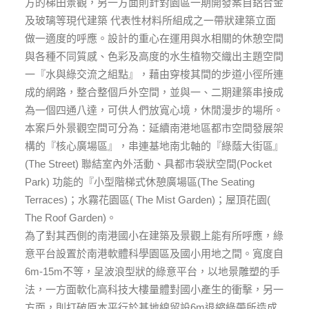
方的梯田景觀，另一方面則針對園區一期開發案自鋁合金
及玻璃等現代建築 代表性材料所組成之一帶狀建築立面
做一適度的呼應。設計的重心在運用與水相關的休憩空間
與各種不同質感、色彩及高度的水生植物交織出主題空間
一『水與綠交流之組點』，藉由穿梭其間的步道小徑所連
成的網路，整合整個戶外空間，並與一、二期建築串接成
為一個四通八達，可供人們放寬心境，休閒漫步的場所。
本案戶外景觀空間可分為：延續南港地區都市空間發展架
構的『核心廣場區』，串連基地南北軸的『綠蔭大街區』
(The Street) 聯結室內外活動、具都市袋狀空間(Pocket
Park) 功能的『小型階梯式休憩廣場區(The Seating
Terraces)；水霧花園區( The Mist Garden)；屋頂花園(
The Roof Garden)。
為了對其西側的南港國小在建築及景觀上能有所呼應，綠
意平台設置於南港軟體科學園區及國小用地之間。寬度自
6m-15m不等，呈波浪型狀的綠意平台，以地景雕塑的手
法，一方面軟化高科技大樓量體對國小產生的衝擊，另一
方面，則打破原本平行於基地線留設6m退縮綠帶所造成