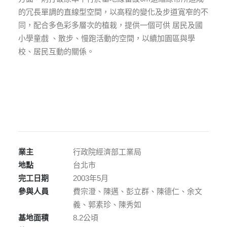
的冗長單調的直線型空間，以高程的變化及步道寬窄的不
同，配合多色彩多層次的植栽，提供一個可供 居民及國
小學童戲 、散步、慢跑活動的空間，以續加園區與學
校、居民互動的關係。
業主
行政院經濟部工業局
地點
台北市
完工日期
2003年5月
參與人員
費宗澄、陳邁、彭立群、陳德仁、余文
義、郭素珍、陳秀如
基地面積
8.2公頃