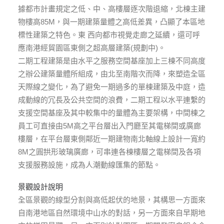
據都市計畫規定之低、中、高樓層逐次階退縮，北棟主建
物樓高85M，與一期建築量體之高低差異，凸顯了本區地
標性建築之特色。東 西向都市視覺走廊之延續，還可呼
應南港經貿園區東側之超高層建築(規劃中)。
二期工程建築是由水平之服務空間基座加上三棟不同高度
之辦公建築量體所組成，由北至南階次而降，來塑造全區
天際線之變化，為了避免一期過多的單棟建築及中庭，造
成動線的冗長及公共空間的浪費，二期工程以水平連繫的
支援空間基座及其中較集中的量體為主要架構，中間棟之
員工可直接由5M高之平台層出入門廳至其電梯間或廣廊
樓層，在平台層東側鄰近一期建物南北軸線上設計一寬約
8M之圓拱形玻璃廣廊，可串連各棟樓層之電梯間及各項
支援服務設施，成為人潮動線匯集的節點。
景觀設計說明
全區景觀的線型分割與高低起伏的地景，其構思一方面來
自南港地區自然環境中山水的對話，另一方面來自早期地